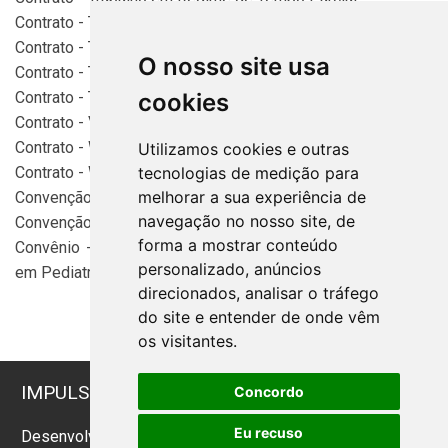
Contrato - Trabalho para Empregada Domestica
Contrato - Trabalho por Prazo Determinado
O nosso site usa
Contrato - Tradução
Contrato - Turismo
cookies
Contrato - Venda em Consignação
Contrato - Website entre Pessoas Jurídicas
Utilizamos cookies e outras
Contrato - Website entre Pessoas Físicas
tecnologias de medição para
melhorar a sua experiência de
Convenção - de Condomínio 1
navegação no nosso site, de
Convenção - de Condomínio 2
forma a mostrar conteúdo
Convênio - Escolar de Primeiros Socorros e Ambulatoriais
personalizado, anúncios
em Pediatria
direcionados, analisar o tráfego
do site e entender de onde vêm
os visitantes.
IMPULSIONANDO O CRESCIMENTO: NEGÓCIOS
Concordo
& SUCESSO!
Eu recuso
Desenvolvido por
Sitecontabil
2026. Todos os direitos